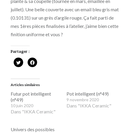
plante & sa coupelle (tournée en mars, émaillée en
juillet). Une belle couverte avec un email bleu gris mat
(0.10131) sur un grès d’argile rouge. Ça fait parti de
mes 1ères pièces finalisées à l’atelier, j’aime bien cette
finition uniforme et vous ?
Partager :
Cliquez
Cliquez
pour
pour
partager
partager
sur
sur
Twitter(ouvre
Facebook(ouvre
dans
dans
une
une
Articles similaires
nouvelle
nouvelle
fenêtre)
fenêtre)
Futur pot intelligent
Pot intelligent (n°49)
(n°49)
9 novembre 2020
Dans "IKKA Ceramic"
10 juin 2020
Dans "IKKA Ceramic"
Univers des possibles