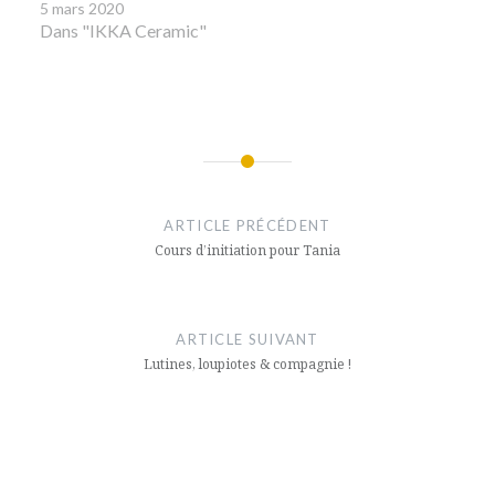
5 mars 2020
Dans "IKKA Ceramic"
Navigation
de
ARTICLE PRÉCÉDENT
l’article
Cours d’initiation pour Tania
ARTICLE SUIVANT
Lutines, loupiotes & compagnie !