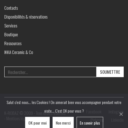
Contacts
Disponibilités & réservations
Services
Boutique
Ressources
IKKA Ceramic & Co
Search
for:
Salut c'est nous... les Cookies ! On aimerait bien vous accompagner pendant votre
visite... C'est OK pour vous ?
Facebook
Instagram
K‑ROBAZ © 2009 - Tous droits réservés
-
Mentions légales
Pinterest
LinkedIn
OK pour moi
Non merci
En savoir plus