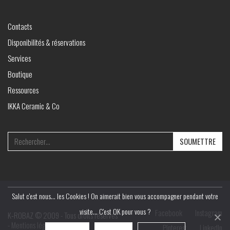
Contacts
Disponibilités & réservations
Services
Boutique
Ressources
IKKA Ceramic & Co
Search
for:
Salut c'est nous... les Cookies ! On aimerait bien vous accompagner pendant votre
visite... C'est OK pour vous ?
Facebook
Instagram
K‑ROBAZ © 2009 - Tous droits réservés
-
Mentions légales
Pinterest
LinkedIn