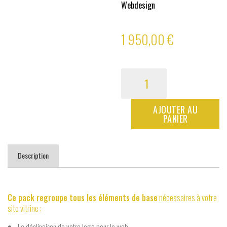
Webdesign
1 950,00
€
quantité
de
Pack
site
AJOUTER AU
vitrine
PANIER
Description
Ce pack regroupe tous les éléments de base
nécessaires à votre
site vitrine :
La déclinaison de votre
logo pour le web