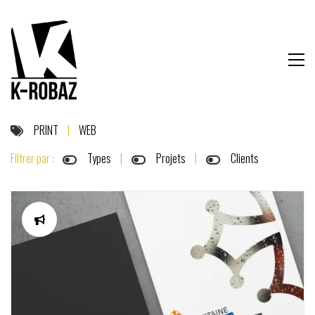
PRINT
|
WEB
Filtrer par :
Types
|
Projets
|
Clients