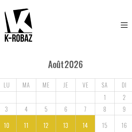
Août
2026
LU
MA
ME
JE
VE
SA
DI
1
2
3
4
5
6
7
8
9
10
11
12
13
14
15
16