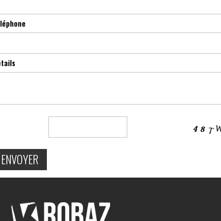
léphone
tails
ENVOYER