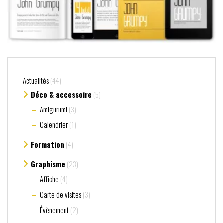
Actualités
(44)
Déco & accessoire
(5)
Amigurumi
(3)
Calendrier
(1)
Formation
(4)
Graphisme
(23)
Affiche
(4)
Carte de visites
(3)
Évènement
(2)