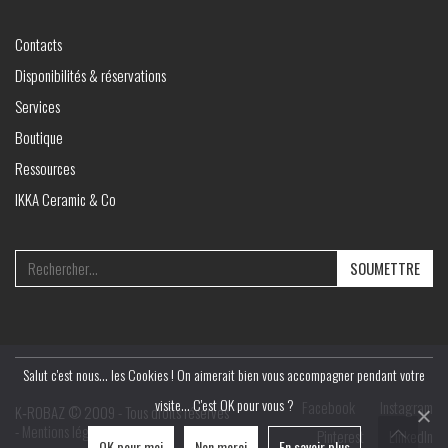
Contacts
Disponibilités & réservations
Services
Boutique
Ressources
IKKA Ceramic & Co
Search
for:
Salut c'est nous... les Cookies ! On aimerait bien vous accompagner pendant votre
visite... C'est OK pour vous ?
Facebook
Instagram
K‑ROBAZ © 2009 - Tous droits réservés
-
Mentions légales
Pinterest
LinkedIn
OK pour moi
Non merci
En savoir plus