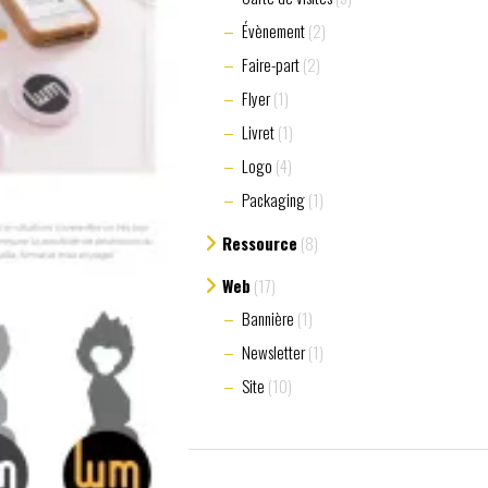
Évènement
(2)
Faire-part
(2)
Flyer
(1)
Livret
(1)
Logo
(4)
Packaging
(1)
Ressource
(8)
Web
(17)
Bannière
(1)
Newsletter
(1)
Site
(10)