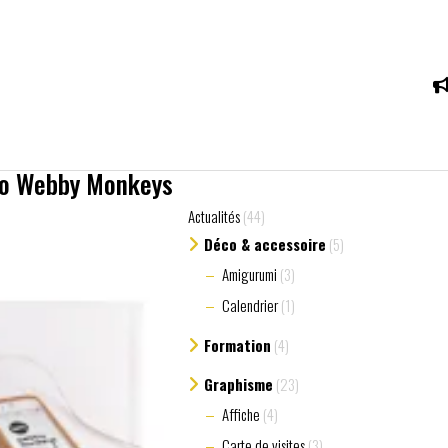
go Webby Monkeys
Actualités
(44)
Déco & accessoire
(5)
Amigurumi
(3)
Calendrier
(1)
Formation
(4)
Graphisme
(23)
Affiche
(4)
Carte de visites
(3)