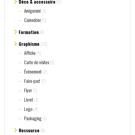
Déco & accessoire
(5)
Amigurumi
(3)
Calendrier
(1)
Formation
(4)
Graphisme
(23)
Affiche
(4)
Carte de visites
(3)
Évènement
(2)
Faire-part
(2)
Flyer
(1)
Livret
(1)
Logo
(4)
Packaging
(1)
Ressource
(8)