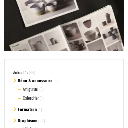
Actualités
(44)
Déco & accessoire
(5)
Amigurumi
(3)
Calendrier
(1)
Formation
(4)
Graphisme
(23)