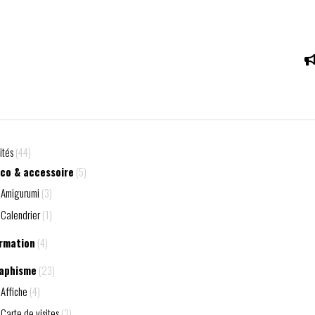
ités
(44)
co & accessoire
(5)
Amigurumi
(3)
Calendrier
(1)
rmation
(4)
aphisme
(23)
Affiche
(4)
Carte de visites
(3)