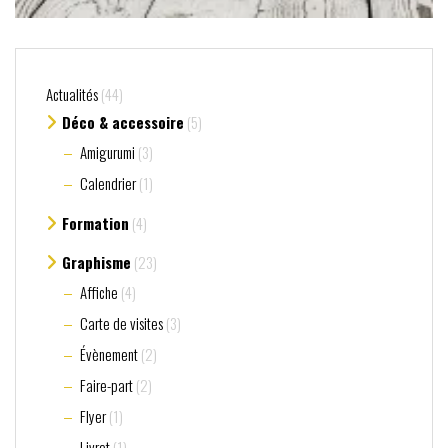
Actualités
(44)
Déco & accessoire
(5)
Amigurumi
(3)
Calendrier
(1)
Formation
(4)
Graphisme
(23)
Affiche
(4)
Carte de visites
(3)
Évènement
(2)
Faire-part
(2)
Flyer
(1)
Livret
(1)