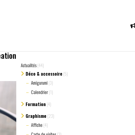
eation
Actualités
(44)
Déco & accessoire
(5)
Amigurumi
(3)
Calendrier
(1)
Formation
(4)
Graphisme
(23)
Affiche
(4)
Carte de visites
(3)