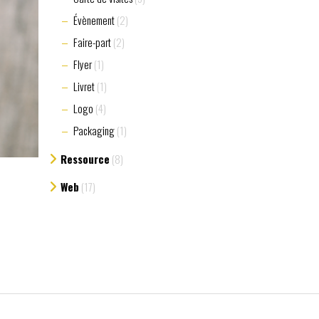
Évènement
(2)
Faire-part
(2)
Flyer
(1)
Livret
(1)
Logo
(4)
Packaging
(1)
Ressource
(8)
Web
(17)