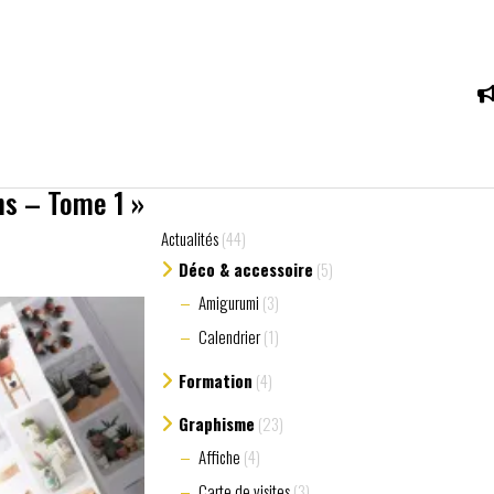
ns – Tome 1 »
Actualités
(44)
Déco & accessoire
(5)
Amigurumi
(3)
Calendrier
(1)
Formation
(4)
Graphisme
(23)
Affiche
(4)
Carte de visites
(3)