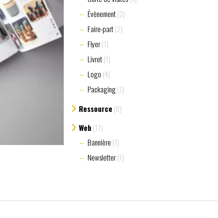
Évènement
(2)
Faire-part
(2)
Flyer
(1)
Livret
(1)
Logo
(4)
Packaging
(1)
Ressource
(8)
Web
(17)
Bannière
(1)
Newsletter
(1)