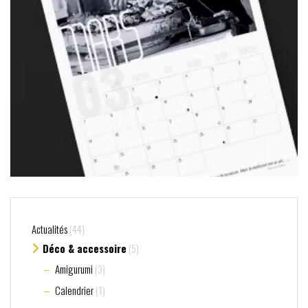
Actualités
(44)
Déco & accessoire
(5)
Amigurumi
(3)
Calendrier
(1)