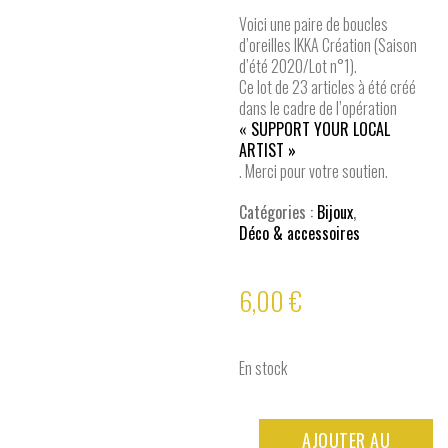
Voici une paire de boucles
d’oreilles IKKA Création (Saison
d’été 2020/Lot n°1).
Ce lot de 23 articles à été créé
dans le cadre de l’opération
« SUPPORT YOUR LOCAL
ARTIST »
. Merci pour votre soutien.
Catégories :
Bijoux
,
Déco & accessoires
6,00
€
En stock
quantité
AJOUTER AU
de