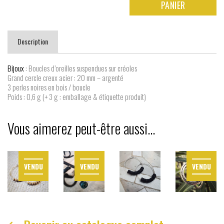
PANIER
Boucles
d'oreilles
N°12
Description
Bijoux
: Boucles d’oreilles suspendues sur créoles
Grand cercle creux acier : 20 mm – argenté
3 perles noires en bois / boucle
Poids : 0,6 g (+ 3 g : emballage & étiquette produit)
Vous aimerez peut-être aussi…